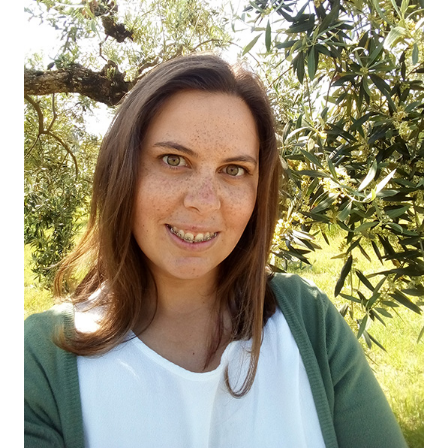
O NOSSO AZEITE
04
VISITE-NOS
05
CONTACTO
06