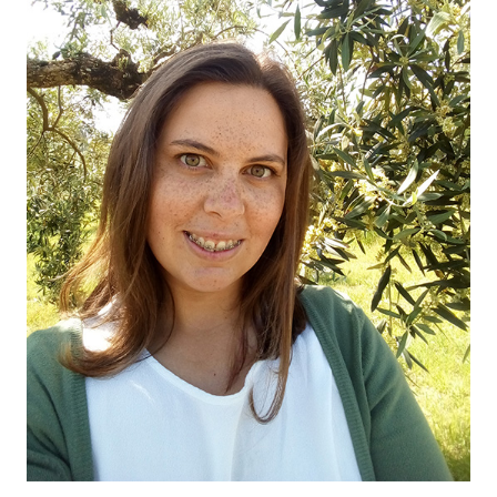
O NOSSO AZEITE
04
VISITE-NOS
05
CONTACTO
06