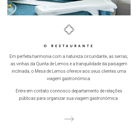
QUINTA DE LEMOS
01
AS NOSSAS MÃOS
02
OS NOSSOS VINHOS
03
O RESTAURANTE
Em perfeita harmonia com a natureza circundante, as serras,
as vinhas da Quinta de Lemos e a tranquilidade da paisagem
O NOSSO AZEITE
04
inclinada, o Mesa de Lemos oferece aos seus clientes uma
viagem gastronómica.
VISITE-NOS
05
Entre em contato connosco departamento de relações
públicas para organizar sua viagem gastronómica.
CONTACTO
06