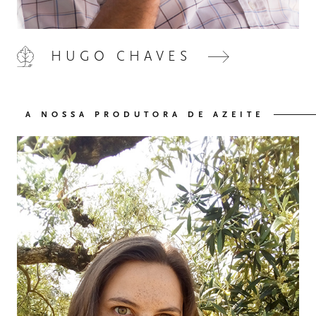
HUGO CHAVES
HOME
00
A NOSSA PRODUTORA DE AZEITE
QUINTA DE LEMOS
01
AS NOSSAS MÃOS
02
OS NOSSOS VINHOS
03
O NOSSO AZEITE
04