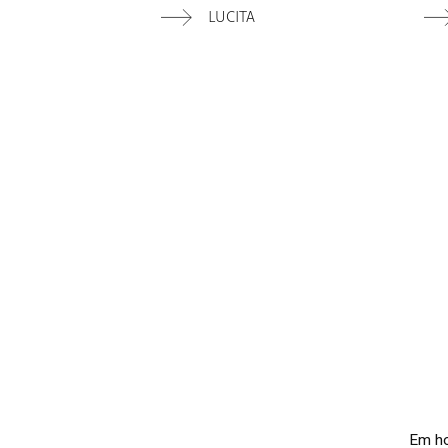
LUCITA
TINTO
Em hom