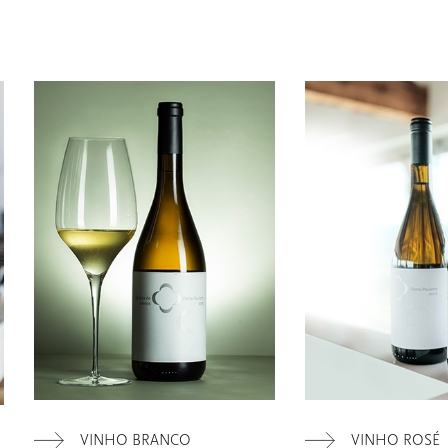
OS NOSSOS VINHO
03
O NOSSO AZEITE
04
VISITE-NOS
05
CONTACTO
06
VINHO BRANCO
VINHO ROSÉ