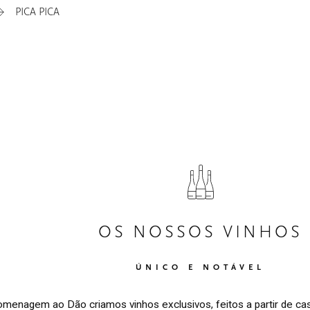
PICA PICA
HOME
00
QUINTA DE LEMOS
01
OS NOSSOS VINHOS
ÚNICO E NOTÁVEL
AS NOSSAS MÃOS
02
enagem ao Dão criamos vinhos exclusivos, feitos a partir de cas