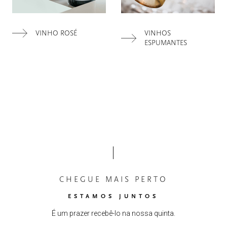
VINHO ROSÉ
VINHOS
HOME
00
ESPUMANTES
QUINTA DE LEMOS
01
AS NOSSAS MÃOS
02
OS NOSSOS VINHOS
03
O NOSSO AZEITE
04
CHEGUE MAIS PERTO
ESTAMOS JUNTOS
VISITE-NOS
05
É um prazer recebê-lo na nossa quinta.