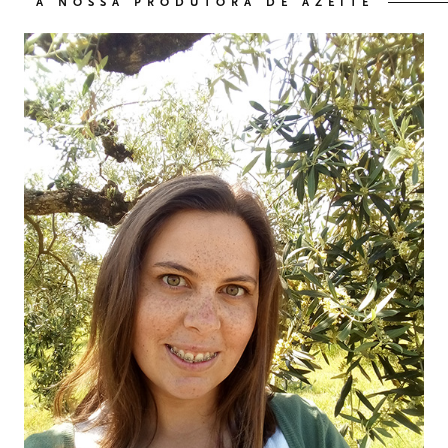
A NOSSA PRODUTORA DE AZEITE
OS NOSSOS VINHOS
03
O NOSSO AZEITE
04
VISITE-NOS
05
CONTACTO
06