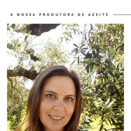
A NOSSA PRODUTORA DE AZEITE
OS NOSSOS VINHOS
03
O NOSSO AZEITE
04
VISITE-NOS
05
CONTACTO
06