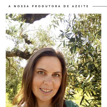
A NOSSA PRODUTORA DE AZEITE
OS NOSSOS VINHOS
03
O NOSSO AZEITE
04
VISITE-NOS
05
CONTACTO
06