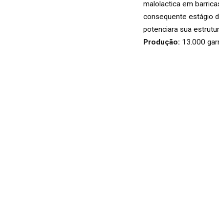
VINHOS
malolactica em barrica
BRANCO
consequente estágio 
potenciara sua estrutu
Produção:
13.000 gar
ROSÉ
ESPUMANTES