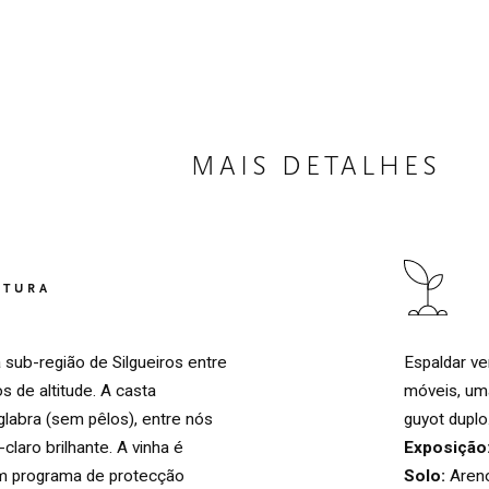
MAIS DETALHES
LTURA
Espaldar ve
 sub-região de Silgueiros entre
móveis, um
 de altitude. A casta
guyot duplo
labra (sem pêlos), entre nós
Exposição
laro brilhante. A vinha é
Solo:
Areno
m programa de protecção