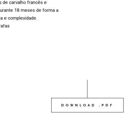
s de carvalho francês e
OS NOSSOS VINHO
durante 18 meses de forma a
03
ra e complexidade.
rafas
O NOSSO AZEITE
04
VISITE-NOS
05
CONTACTO
06
DOWNLOAD .PDF