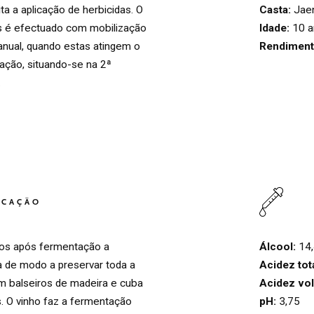
Casta:
Jae
ita a aplicação de herbicidas. O
Idade:
10 a
es é efectuado com mobilização
Rendiment
anual, quando estas atingem o
ação, situando-se na 2ª
.
HOME
00
ICAÇÃO
QUINTA DE LEMOS
01
Álcool:
14
dos após fermentação a
Acidez tota
a de modo a preservar toda a
AS NOSSAS MÃOS
02
Acidez volá
m balseiros de madeira e cuba
pH:
3,75
s. O vinho faz a fermentação