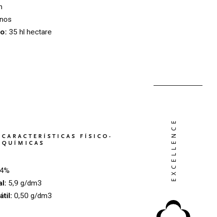
n
nos
o:
35 hl hectare
CARACTERÍSTICAS FÍSICO-
QUÍMICAS
,4%
l:
5,9 g/dm3
til:
0,50 g/dm3