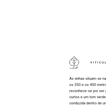
VITICU
As vinhas situam-se na
os 350 e os 400 metros
reconhece-se por ser g
curtos e um tom verde-c
conduzida dentro de u