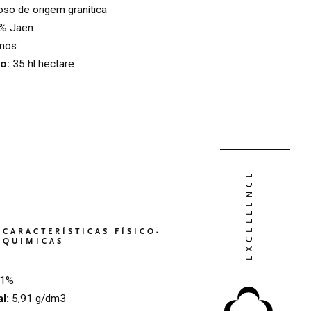
so de origem granítica
% Jaen
anos
to:
35 hl hectare
CARACTERÍSTICAS FÍSICO-
QUÍMICAS
,1%
al:
5,91 g/dm3