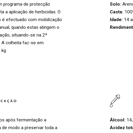
Solo:
Areno
m programa de protecção
Casta:
100
ita a aplicação de herbicidas. O
Idade:
14 
es é efectuado com mobilização
Rendimen
anual, quando estas atingem o
ação, situando-se na 2ª
 A colheita faz-se em
 kg.
HOME
00
QUINTA DE LEMOS
01
ICAÇÃO
AS NOSSAS MÃOS
02
Álcool:
14
dos após fermentação a
Acidez tot
a de modo a preservar toda a