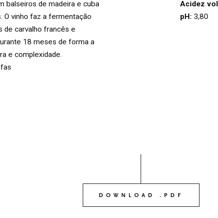
Acidez vol
m balseiros de madeira e cuba
OS NOSSOS VINHO
pH:
3,80
s. O vinho faz a fermentação
03
s de carvalho francês e
durante 18 meses de forma a
ura e complexidade.
O NOSSO AZEITE
04
afas
VISITE-NOS
05
CONTACTO
06
DOWNLOAD .PDF