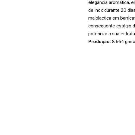
VINHOS
elegância aromática, e
BRANCO
de inox durante 20 dia
malolactica em barrica
consequente estágio 
potenciar a sua estrut
ROSÉ
Produção:
8.664 garr
ESPUMANTES