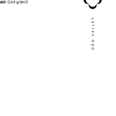
átil:
0,64 g/dm3
S