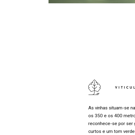
VITICU
As vinhas situam-se na
os 350 e os 400 metros
reconhece-se por ser g
curtos e um tom verde-c