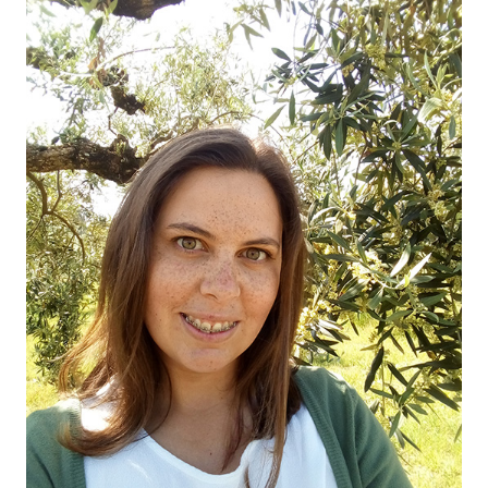
OS NOSSOS VINHOS
03
O NOSSO AZEITE
04
VISITE-NOS
05
CONTACTO
06