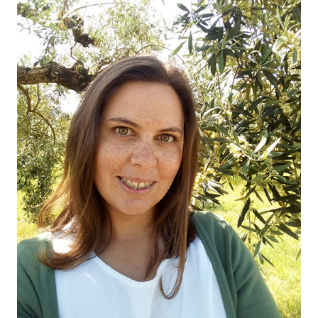
O NOSSO AZEITE
04
VISITE-NOS
05
CONTACTO
06