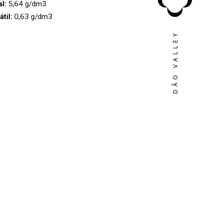
l:
5,64 g/dm3
S
til:
0,63 g/dm3