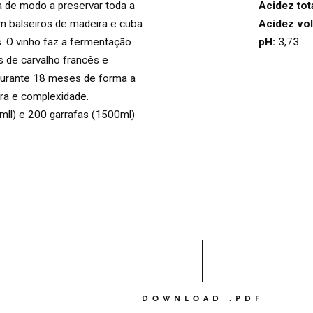
Acidez tota
a de modo a preservar toda a
OS NOSSOS VINHO
Acidez volá
m balseiros de madeira e cuba
03
pH:
3,73
s. O vinho faz a fermentação
s de carvalho francês e
durante 18 meses de forma a
O NOSSO AZEITE
04
ura e complexidade.
ll) e 200 garrafas (1500ml)
VISITE-NOS
05
CONTACTO
06
DOWNLOAD .PDF