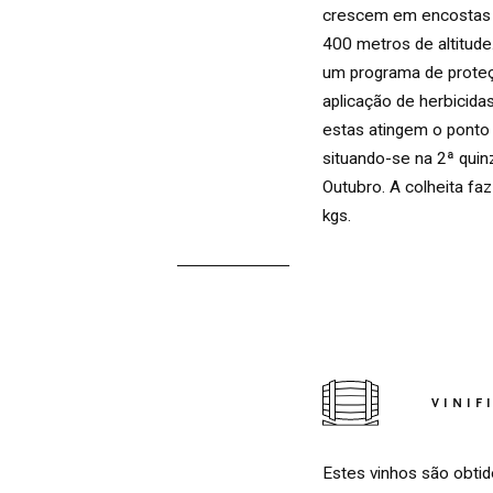
crescem em encostas s
400 metros de altitude
um programa de proteçã
aplicação de herbicida
estas atingem o ponto
situando-se na 2ª qui
Outubro. A colheita f
kgs.
TINTO
VINIF
Estes vinhos são obti