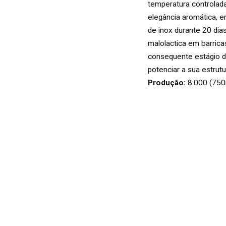
VINHOS
temperatura controlad
BRANCO
elegância aromática, e
de inox durante 20 dia
malolactica em barrica
consequente estágio 
ROSÉ
potenciar a sua estrut
Produção:
8.000 (750m
ESPUMANTES