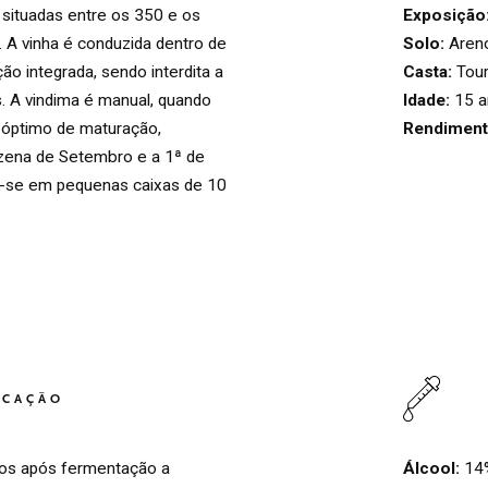
Exposição
ituadas entre os 350 e os
Solo:
Areno
. A vinha é conduzida dentro de
Casta:
Tour
o integrada, sendo interdita a
Idade:
15 a
s. A vindima é manual, quando
Rendiment
 óptimo de maturação,
nzena de Setembro e a 1ª de
az-se em pequenas caixas de 10
HOME
00
QUINTA DE LEMOS
01
ICAÇÃO
AS NOSSAS MÃOS
02
Álcool:
14
dos após fermentação a