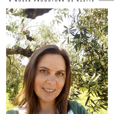
A NOSSA PRODUTORA DE AZEITE
OS NOSSOS VINHOS
03
O NOSSO AZEITE
04
VISITE-NOS
05
CONTACTO
06