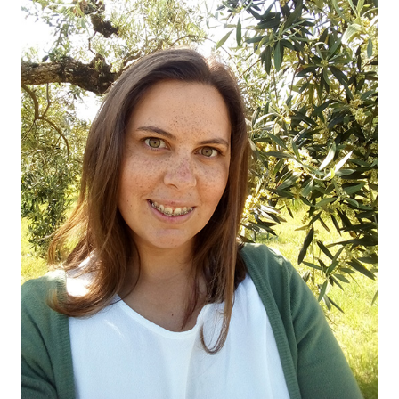
O NOSSO AZEITE
04
VISITE-NOS
05
CONTACTO
06