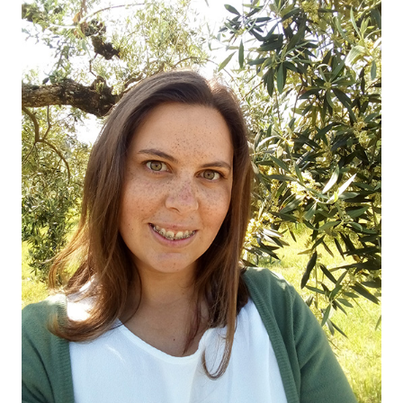
O NOSSO AZEITE
04
VISITE-NOS
05
CONTACTO
06