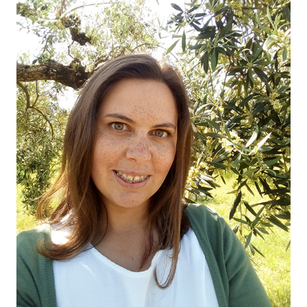
O NOSSO AZEITE
04
VISITE-NOS
05
CONTACTO
06